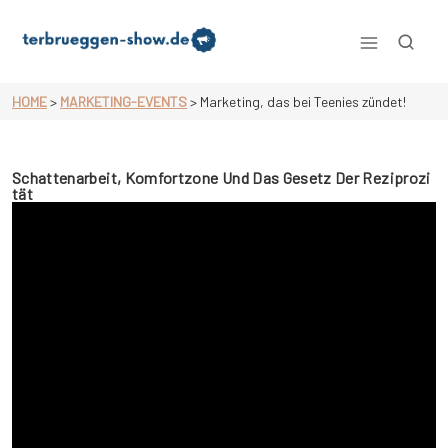
Skip
to
content
Terbrueggen-show.de
HOME
>
MARKETING-EVENTS
>
Marketing, das bei Teenies zündet!
Schattenarbeit, Komfortzone Und Das Gesetz Der Reziprozi
Tät