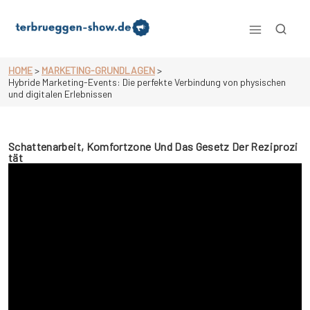
Skip
to
content
Terbrueggen-show.de
HOME
>
MARKETING-GRUNDLAGEN
>
Hybride Marketing-Events: Die perfekte Verbindung von physischen
und digitalen Erlebnissen
Schattenarbeit, Komfortzone Und Das Gesetz Der Reziprozi
Tät