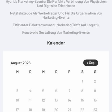
Hybride Marketing-Events: Die Perfekte Verbindung Von Physischen
Und Digitalen Erlebnissen
Nutzfahrzeuge Als Werbeträger Und Für Die Organisation Von
Marketing-Events
Effizienter Palettenversand: Marketing Trifft Auf Logistik
Kunstvolle Gestaltung Von Marketing-Events
Kalender
August 2026
« Sep.
M
D
M
D
F
S
S
1
2
3
4
5
6
7
8
9
10
11
12
13
14
15
16
17
18
19
20
21
22
23